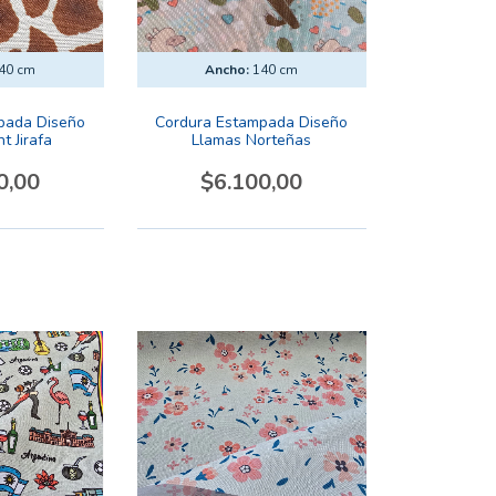
40 cm
Ancho:
140 cm
pada Diseño
Cordura Estampada Diseño
t Jirafa
Llamas Norteñas
0,00
$6.100,00