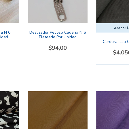
Ancho:
1
na N 6
Deslizador Pecoso Cadena N 6
nidad
Plateado Por Unidad
Cordura Lisa 
$94,00
$4.05