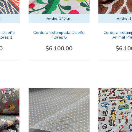
m
Ancho:
140 cm
Ancho:
1
 Diseño
Cordura Estampada Diseño
Cordura Estam
ores 1
Flores 6
Animal Prin
0
$6.100,00
$6.10