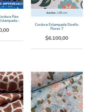
Ancho:
140 cm
ordura Flex
 Estampada
entina 3
Cordura Estampada Diseño
Flores 7
0,00
$6.100,00