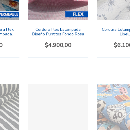
ra Flex
Cordura Flex Estampada
Cordura Estam
ampada
Diseño Puntitos Fondo Rosa
Libel
na 13
0
$4.900,00
$6.10