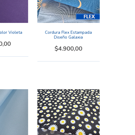
olor Violeta
Cordura Flex Estampada
Diseño Galaxia
0,00
$4.900,00