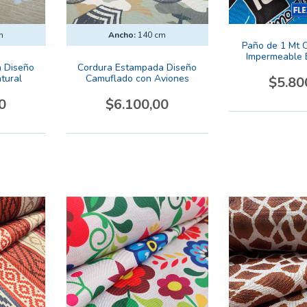
m
Ancho:
140 cm
Paño de 1 Mt C
Impermeable
 Diseño
Cordura Estampada Diseño
Diseño Arg
tural
Camuflado con Aviones
$5.80
0
$6.100,00