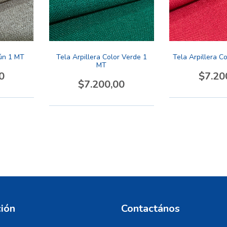
mún 1 MT
Tela Arpillera Color Verde 1
Tela Arpillera C
MT
0
$7.20
$7.200,00
ión
Contactános