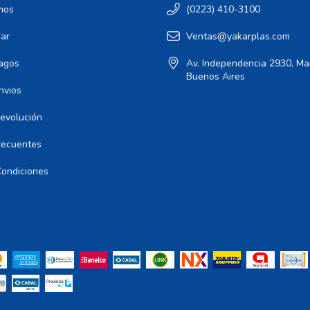
mos
(0223) 410-3100
ar
Ventas@yakarplas.com
agos
Av. Independencia 2930, Mar
Buenos Aires
nvios
Devolución
recuentes
Condiciones