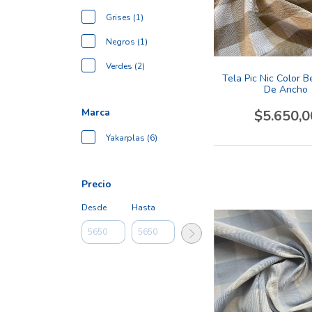
Grises (1)
Negros (1)
Verdes (2)
Tela Pic Nic Color B
De Ancho
Marca
$5.650,0
Yakarplas (6)
Precio
Desde
Hasta