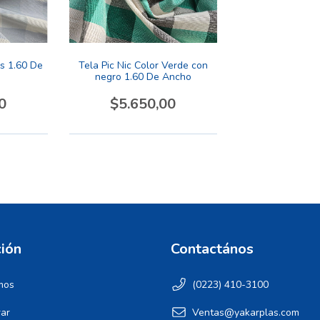
is 1.60 De
Tela Pic Nic Color Verde con
negro 1.60 De Ancho
0
$5.650,00
ión
Contactános
mos
(0223) 410-3100
ar
Ventas@yakarplas.com