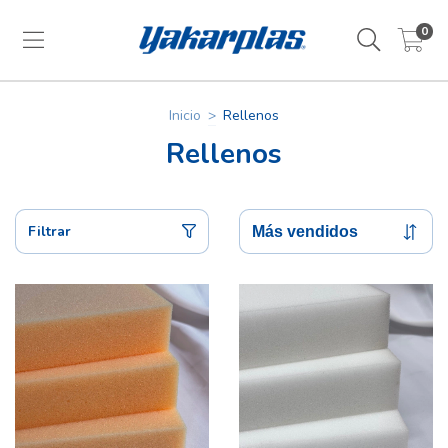
0
Inicio
>
Rellenos
Rellenos
Filtrar