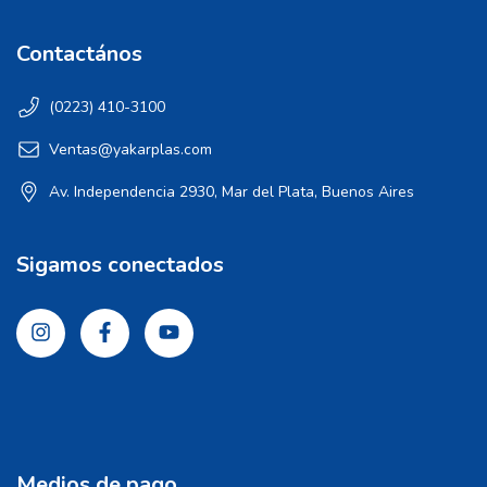
Contactános
(0223) 410-3100
Ventas@yakarplas.com
Av. Independencia 2930, Mar del Plata, Buenos Aires
Sigamos conectados
Medios de pago