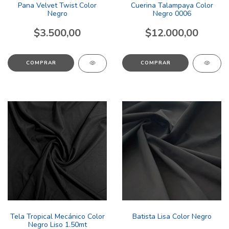
Pana Velvet Twist Color
Cuerina Talampaya Color
Negro
Negro 0006
$3.500,00
$12.000,00
COMPRAR
COMPRAR
Batista Lisa Color Negro
Tela Tropical Mecánico Color
Negro Liso 1.50mt