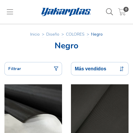
0
Inicio
>
Diseño
>
COLORES
>
Negro
Negro
Filtrar