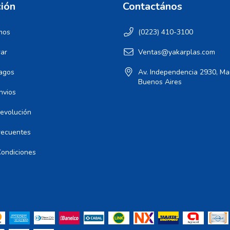
ión
Contactános
mos
(0223) 410-3100
ar
Ventas@yakarplas.com
agos
Av. Independencia 2930, Mar
Buenos Aires
nvios
Devolución
recuentes
Condiciones